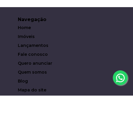
Navegação
Home
Imóveis
Lançamentos
Fale conosco
Quero anunciar
Quem somos
Blog
Mapa do site
Contato
(19) 93619-6323
eduardocampari@metropoleinvestimentosimobiliari