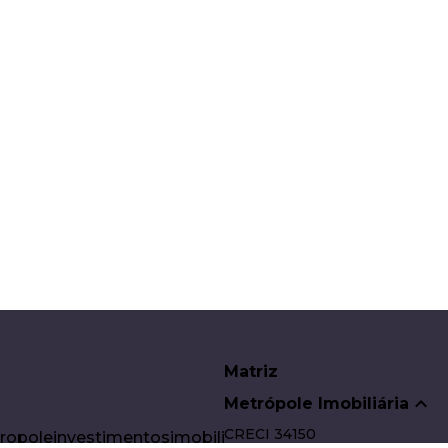
Matriz
Metrópole Imobiliária
CRECI
34150
poleinvestimentosimobiliarios.com