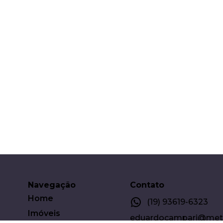
Navegação
Contato
Home
(19) 93619-6323
Imóveis
eduardocampari@metro