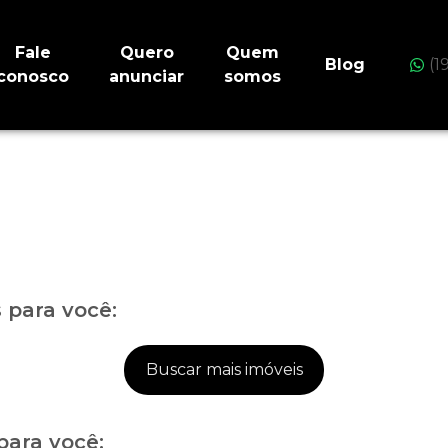
Fale
Quero
Quem
Blog
(1
conosco
anunciar
somos
para você:
Buscar mais imóveis
para você: