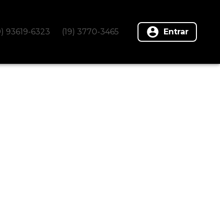
9) 93619-6323
(19) 3770-3465
Entrar