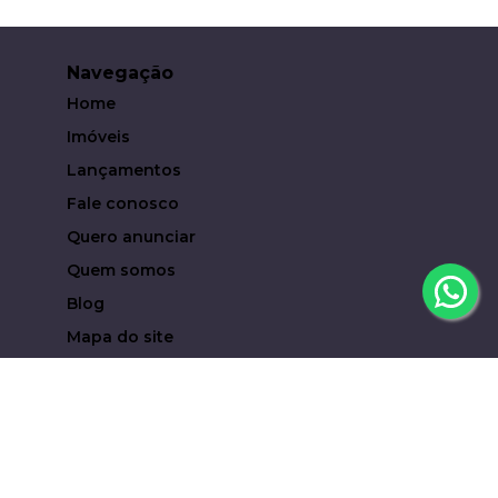
Navegação
Home
Imóveis
Lançamentos
Fale conosco
Quero anunciar
Quem somos
Blog
Mapa do site
Contato
(19) 93619-6323
eduardocampari@metropoleinvestimentosimobiliari