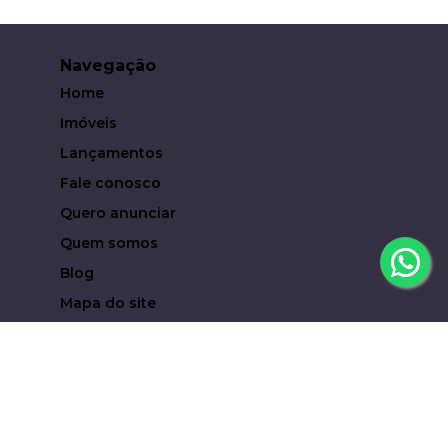
Navegação
Home
Imóveis
Lançamentos
Fale conosco
Quero anunciar
Quem somos
Blog
Mapa do site
Contato
(19) 93619-6323
eduardocampari@metropoleinvestimentosimobiliari