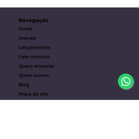
Navegação
Home
Imóveis
Lançamentos
Fale conosco
Quero anunciar
Quem somos
Blog
Mapa do site
Contato
(19) 93619-6323
eduardocampari@metropoleinvestimentosimobiliari