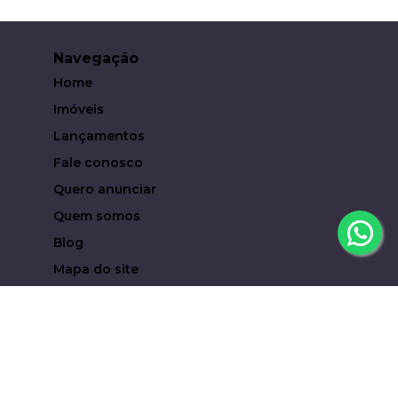
Navegação
Home
Imóveis
Lançamentos
Fale conosco
Quero anunciar
Quem somos
Blog
Mapa do site
Contato
(19) 93619-6323
eduardocampari@metropoleinvestimentosimobiliari