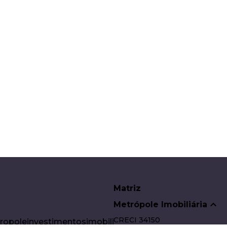
Matriz
Metrópole Imobiliária
CRECI
34150
poleinvestimentosimobiliarios.com