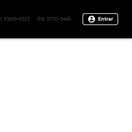
9) 93619-6323
(19) 3770-3465
Entrar