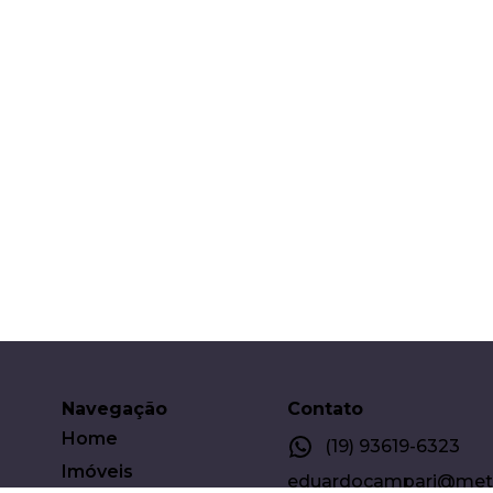
Navegação
Contato
Home
(19) 93619-6323
Imóveis
eduardocampari@metro