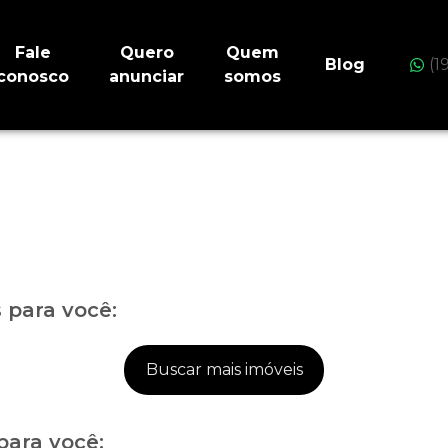
Fale
Quero
Quem
Blog
(1
conosco
anunciar
somos
para você:
Buscar mais imóveis
para você: