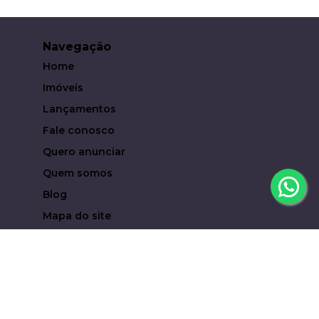
Navegação
Home
Imóveis
Lançamentos
Fale conosco
Quero anunciar
Quem somos
Blog
Mapa do site
Contato
(19) 93619-6323
eduardocampari@metropoleinvestimentosimobiliari