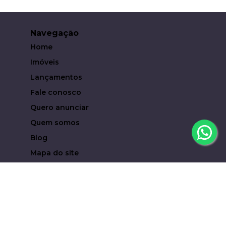
Navegação
Home
Imóveis
Lançamentos
Fale conosco
Quero anunciar
Quem somos
Blog
Mapa do site
Contato
(19) 93619-6323
eduardocampari@metropoleinvestimentosimobiliari