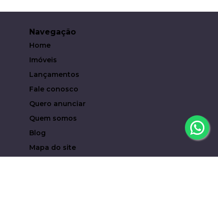
Navegação
Home
Imóveis
Lançamentos
Fale conosco
Quero anunciar
Quem somos
Blog
Mapa do site
Contato
(19) 93619-6323
eduardocampari@metropoleinvestimentosimobiliari