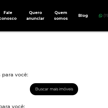
Fale
Quero
Quem
Blog
(1
conosco
anunciar
somos
para você:
Buscar mais imóveis
para você: