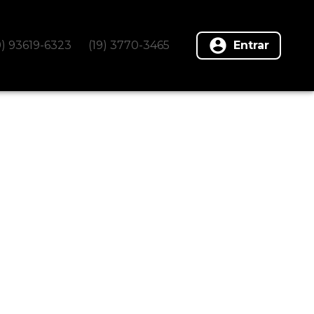
9) 93619-6323
(19) 3770-3465
Entrar