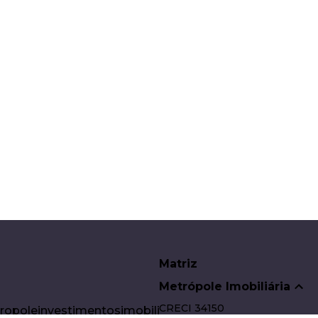
Matriz
Metrópole Imobiliária
CRECI
34150
poleinvestimentosimobiliarios.com