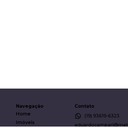
Navegação
Contato
Home
(19) 93619-6323
Imóveis
eduardocampari@metro