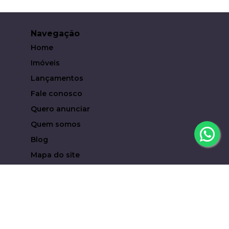
Navegação
Home
Imóveis
Lançamentos
Fale conosco
Quero anunciar
Quem somos
Blog
Mapa do site
Contato
(19) 93619-6323
eduardocampari@metropoleinvestimentosimobiliari