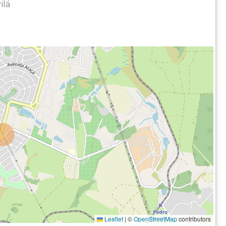
ilá
Leaflet
|
©
OpenStreetMap
contributors