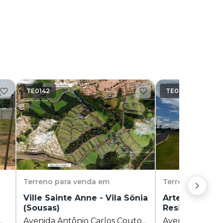
TE0142
TE0250
Terreno
para venda em
Terreno
para v
Ville Sainte Anne - Vila Sônia
Artesano Galle
(Sousas)
Residencial J
Avenida Antônio Carlos Couto
Avenida 1 10 - 