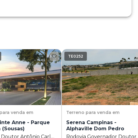
TE0252
para venda em
Terreno
para venda em
ainte Anne - Parque
Serena Campinas -
a (Sousas)
Alphaville Dom Pedro
 Doutor Antônio Carlos
Rodovia Governador Doutor