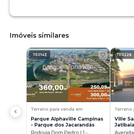
Imóveis similares
TE0143
TE0228
Terreno
para venda em
Terreno
Parque Alphaville Campinas
Ville S
- Parque dos Jacarandás
Jatibai
Rodovia Dom Pedro I 1 -
Avenida