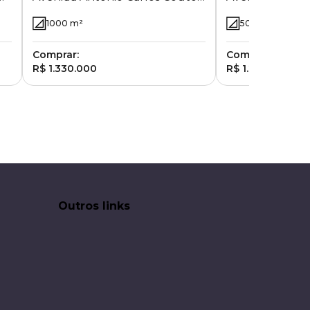
de Barros 7 - Vila Sônia (Sousas)
Jatibela - Camp
1000
m²
500
m²
- Campinas - SP
Comprar:
Comprar:
R$ 1.330.000
R$ 1.250.000
Outros links