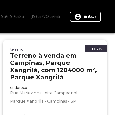
) 93619-6323
(19) 3770-3465
Entrar
terreno
TE0215
Terreno à venda em
Campinas, Parque
Xangrilá, com 1204000 m²,
Parque Xangrilá
endereço
Rua Mariazinha Leite Campagnolli
Parque Xangrilá - Campinas - SP