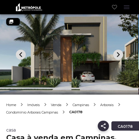
Home
Imóveis
Venda
Campinas
Arborais
CA0178
Condomínio Arborais Campinas
CA0178
casa
Casa à venda em Campinas,