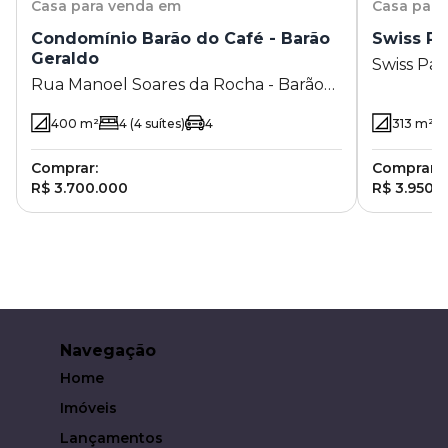
Casa
para venda em
Casa
para
Condomínio Barão do Café - Barão
Swiss Pa
Geraldo
Swiss Par
Rua Manoel Soares da Rocha - Barão
Geraldo
400
m²
4
(4 suítes)
4
313
m²
Comprar:
Comprar:
R$ 3.700.000
R$ 3.950.
Navegação
Home
Imóveis
Lançamentos