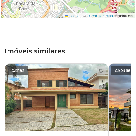
Leaflet
|
©
OpenStreetMap
contributors
Imóveis similares
CA1182
CA0968