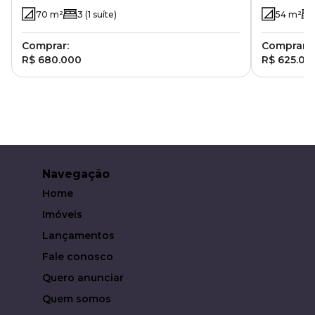
Parque Rural Fazenda Santa Cândida -
70
m²
3
(1 suíte)
54
m²
Campinas - SP
Comprar:
Comprar:
R$ 680.000
R$ 625.00
Navegação
Home
Imóveis
Lançamentos
Fale conosco
Quero anunciar
Quem somos