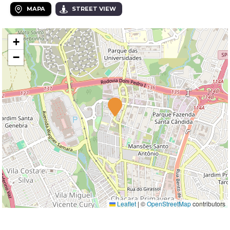
MAPA
STREET VIEW
+
−
Leaflet
|
©
OpenStreetMap
contributors