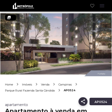
Home
Imóveis
Venda
Campinas
AP0524
Parque Rural Fazenda Santa Cândida
AP0524
apartamento
Apartamento à venda em