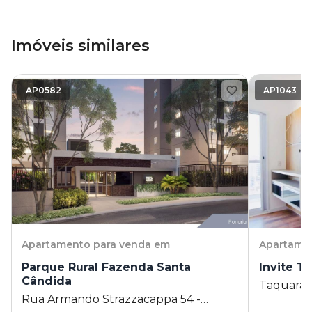
Imóveis similares
AP0582
AP1043
Apartamento
para venda em
Apartame
Parque Rural Fazenda Santa
Invite T
Cândida
Taquaral
Rua Armando Strazzacappa 54 -