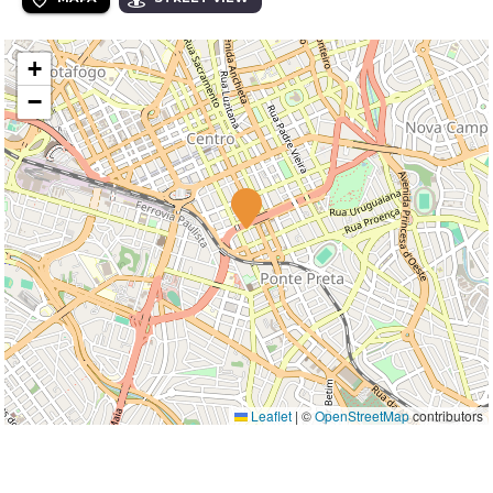
+
−
Leaflet
|
©
OpenStreetMap
contributors