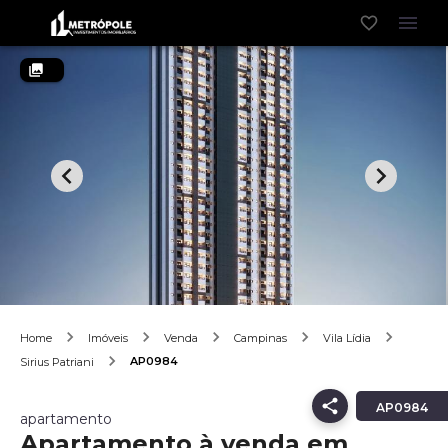
Home
Imóveis
Venda
Campinas
Vila Lídia
AP0984
Sirius Patriani
AP0984
apartamento
Apartamento à venda em