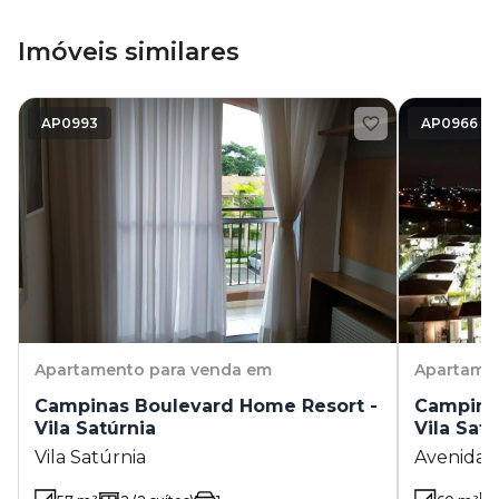
Imóveis similares
AP0993
AP0966
Apartamento
para venda em
Apartame
Campinas Boulevard Home Resort -
Campina
Vila Satúrnia
Vila Satú
Vila Satúrnia
Avenida P
Satúrnia 