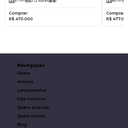
57
m²
2
(2 suítes)
1
60
m²
Comprar:
Comprar:
R$ 470.000
R$ 477.00
Navegação
Home
Imóveis
Lançamentos
Fale conosco
Quero anunciar
Quem somos
Blog