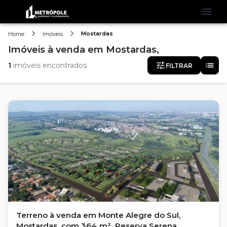
Mostardas
Home
Imóveis
Imóveis
à venda
em
Mostardas,
1
imóveis encontrados
FILTRAR
Terreno à venda em Monte Alegre do Sul,
Mostardas, com 364 m², Reserva Serena