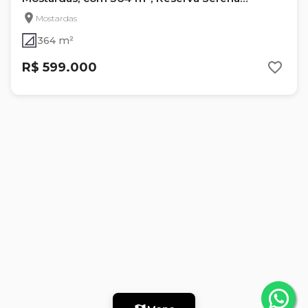
Campinas
Mostardas
364 m²
R$ 599.000