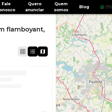
Fale
Quero
Quem
Blog
(19
onosco
anunciar
somos
m flamboyant,