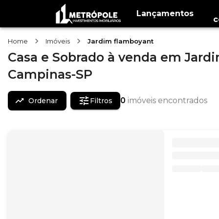
Lançamentos
c
Home
Imóveis
Jardim flamboyant
Casa e Sobrado
à venda
em
Jardi
Campinas-SP
0
imóveis encontrados
Ordenar
Filtros