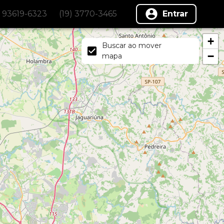
) 93619-6323
(19) 3770-3465
Entrar
+
Buscar ao mover
−
mapa