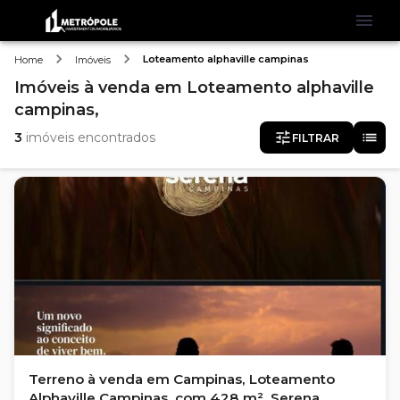
Loteamento alphaville campinas
Home
Imóveis
Imóveis
à venda
em
Loteamento alphaville
campinas,
3
imóveis encontrados
FILTRAR
Terreno à venda em Campinas, Loteamento
Alphaville Campinas, com 428 m², Serena