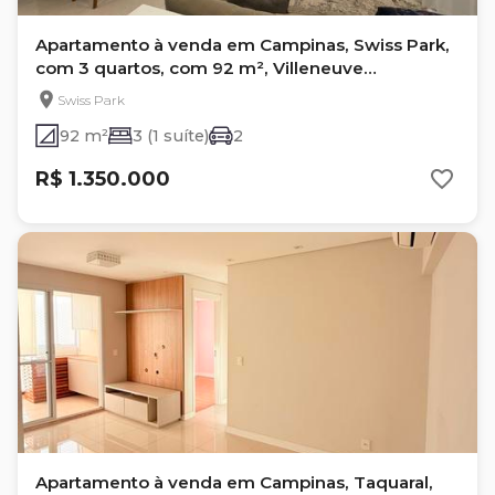
Apartamento à venda em Campinas, Swiss Park,
com 3 quartos, com 92 m², Villeneuve
Residencial
Swiss Park
92 m²
3 (1 suíte)
2
R$ 1.350.000
Apartamento à venda em Campinas, Taquaral,