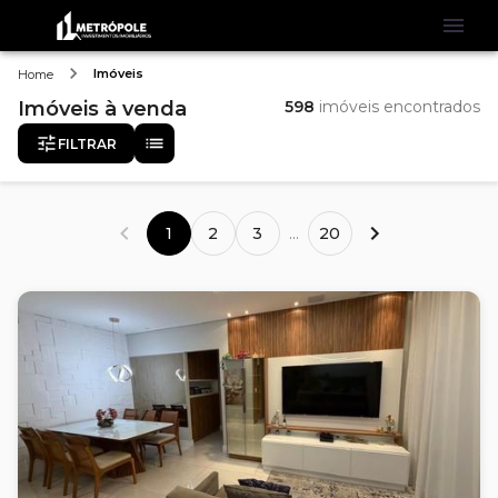
Imóveis
Home
Imóveis
à venda
598
imóveis encontrados
FILTRAR
1
2
3
...
20