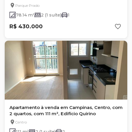
Parque Prado
78.14 m²
2 (1 suíte)
1
R$ 430.000
Apartamento à venda em Campinas, Centro, com
2 quartos, com 111 m², Edifício Quirino
Centro
111 m²
2 (1 suíte)
2