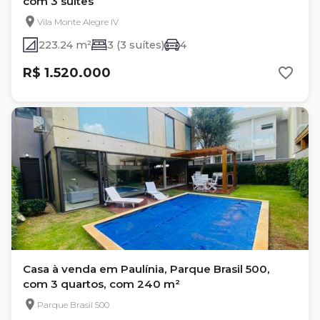
com 3 suítes
Vila Monte Alegre IV
223.24 m²
3 (3 suítes)
4
R$ 1.520.000
Casa à venda em Paulínia, Parque Brasil 500,
com 3 quartos, com 240 m²
Parque Brasil 500