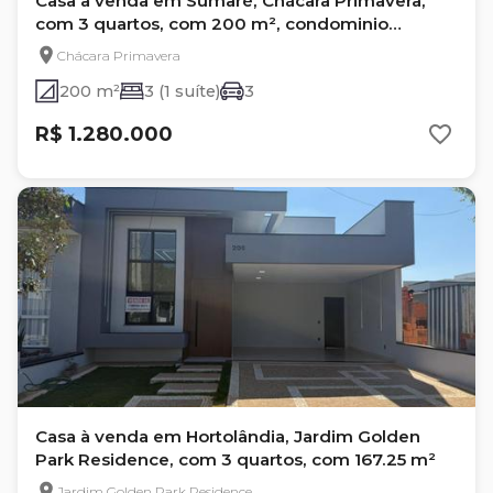
Casa à venda em Sumaré, Chácara Primavera,
com 3 quartos, com 200 m², condominio
Villaggio Felicita
Chácara Primavera
200 m²
3 (1 suíte)
3
R$ 1.280.000
Casa à venda em Hortolândia, Jardim Golden
Park Residence, com 3 quartos, com 167.25 m²
Jardim Golden Park Residence