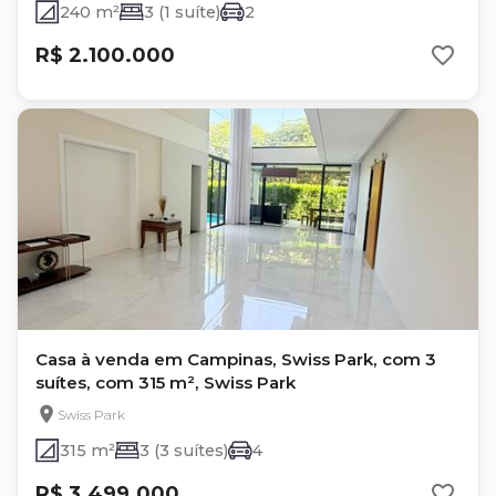
240 m²
3 (1 suíte)
2
R$ 2.100.000
Casa à venda em Campinas, Swiss Park, com 3
suítes, com 315 m², Swiss Park
Swiss Park
315 m²
3 (3 suítes)
4
R$ 3.499.000